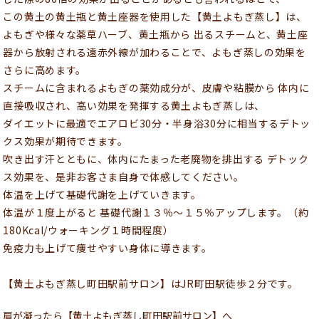
この黄土の黄土瓶と黄土座器を使用した【黄土よもぎ蒸し】は、
よもぎや様々な薬草ハーブ、黄土瓶から 出るスチームと、黄土座
器から放射される遠赤外線が加わることで、よもぎ蒸しの効果を
さらに高めます。
スチームに含まれるよもぎの薬効成分が、皮膚や粘膜から 体内に
直接吸収され、高い効果を発揮する黄土よもぎ蒸しは、
ダイエットに最適でエアロビ30分・半身浴30分に相当するデトッ
クス効果が期待できます。
吹き出す汗とともに、体内にたまった老廃物を排出する デトック
ス効果を、是非お客さま自身で体感してください。
体温を上げて基礎代謝を上げていきます。
体温が１度上がると 基礎代謝１３％～１５％アップします。（約
180Kcal/ウォーキング１時間程度）
免疫力も上げて痩せやすい身体に導きます。
【黄土よもぎ蒸し町田駅前サロン】はJR町田駅徒歩２分です。
肩が凝ったら【黄土よもぎ蒸し町田駅前サロン】へ