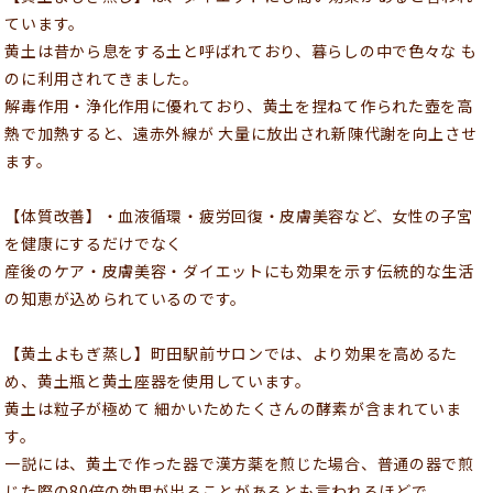
ています。
黄土は昔から息をする土と呼ばれており、暮らしの中で色々な も
のに利用されてきました。
解毒作用・浄化作用に優れており、黄土を捏ねて作られた壺を高
熱で加熱すると、遠赤外線が 大量に放出され新陳代謝を向上させ
ます。
【体質改善】・血液循環・疲労回復・皮膚美容など、女性の子宮
を健康にするだけでなく
産後のケア・皮膚美容・ダイエットにも効果を示す伝統的な生活
の知恵が込められているのです。
【黄土よもぎ蒸し】町田駅前サロンでは、より効果を高めるた
め、黄土瓶と黄土座器を使用しています。
黄土は粒子が極めて 細かいためたくさんの酵素が含まれていま
す。
一説には、黄土で作った器で漢方薬を煎じた場合、普通の器で煎
じた際の80倍の効果が出ることがあるとも言われるほどで、